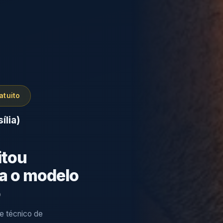
atuito
ília)
itou
a o modelo
o
e técnico de